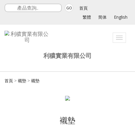
首頁
GO
繁體
简体
English
Toggle
navigat
利穠實業有限公司
首頁
>
襯墊
>
襯墊
襯墊