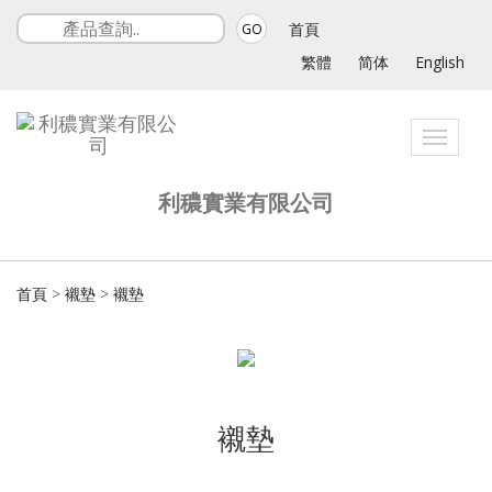
首頁
GO
繁體
简体
English
Toggle
navigat
利穠實業有限公司
首頁
>
襯墊
>
襯墊
襯墊