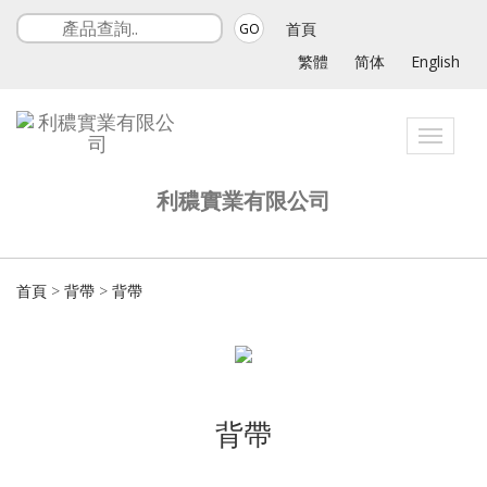
首頁
GO
繁體
简体
English
Toggle
navigat
利穠實業有限公司
首頁
>
背帶
>
背帶
背帶