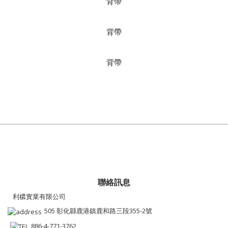
背帶
背帶
背帶
聯絡訊息
利穠實業有限公司
505 彰化縣鹿港鎮鹿和路三段355-2號
886-4-771-3762