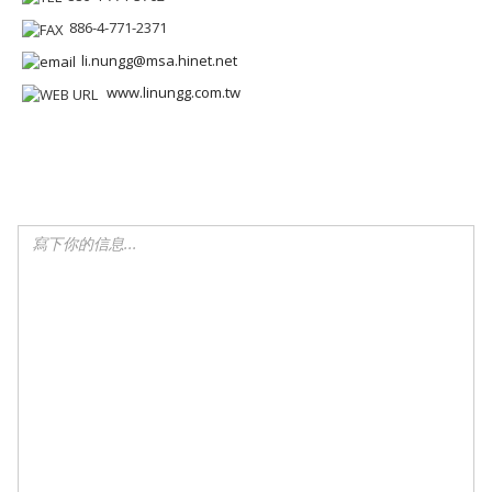
886-4-771-2371
li.nungg@msa.hinet.net
www.linungg.com.tw