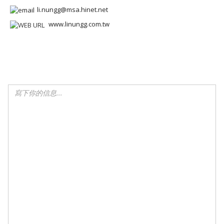
li.nungg@msa.hinet.net
www.linungg.com.tw