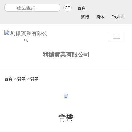
首頁
GO
繁體
简体
English
Toggle
navigat
利穠實業有限公司
首頁
>
背帶
>
背帶
背帶